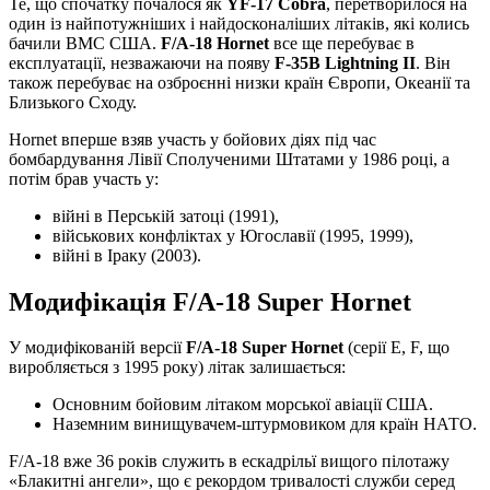
Те, що спочатку почалося як
YF-17 Cobra
, перетворилося на
один із найпотужніших і найдосконаліших літаків, які колись
бачили ВМС США.
F/A-18 Hornet
все ще перебуває в
експлуатації, незважаючи на появу
F-35B Lightning II
. Він
також перебуває на озброєнні низки країн Європи, Океанії та
Близького Сходу.
Hornet вперше взяв участь у бойових діях під час
бомбардування Лівії Сполученими Штатами у 1986 році, а
потім брав участь у:
війні в Перській затоці (1991),
військових конфліктах у Югославії (1995, 1999),
війні в Іраку (2003).
Модифікація F/A-18 Super Hornet
У модифікованій версії
F/A-18 Super Hornet
(серії E, F, що
виробляється з 1995 року) літак залишається:
Основним бойовим літаком морської авіації США.
Наземним винищувачем-штурмовиком для країн НАТО.
F/A-18 вже 36 років служить в ескадрільї вищого пілотажу
«Блакитні ангели», що є рекордом тривалості служби серед