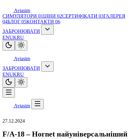
Aviasim
СИМУЛЯТОРИ
01
ЦІНИ
02
СЕРТИФІКАТИ
03
ГАЛЕРЕЯ
04
БЛОГ
05
КОНТАКТИ
06
ЗАБРОНЮВАТИ
EN
UK
RU
Aviasim
ЗАБРОНЮВАТИ
EN
UK
RU
Aviasim
27.12.2024
F/A-18 – Hornet найуніверсальніший