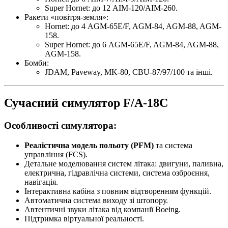
Super Hornet: до 12 AIM-120/AIM-260.
Ракети «повітря-земля»:
Hornet: до 4 AGM-65E/F, AGM-84, AGM-88, AGM-
158.
Super Hornet: до 6 AGM-65E/F, AGM-84, AGM-88,
AGM-158.
Бомби:
JDAM, Paveway, MK-80, CBU-87/97/100 та інші.
Сучасний симулятор F/A-18C
Особливості симулятора:
Реалістична модель польоту (PFM)
та система
управління (FCS).
Детальне моделювання систем літака: двигуни, паливна,
електрична, гідравлічна системи, система озброєння,
навігація.
Інтерактивна кабіна з повним відтворенням функцій.
Автоматична система виходу зі штопору.
Автентичні звуки літака від компанії Boeing.
Підтримка віртуальної реальності.