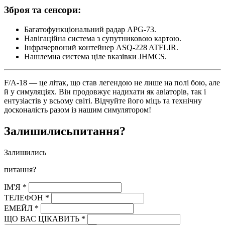
Зброя та сенсори:
Багатофункціональний радар APG-73.
Навігаційна система з супутниковою картою.
Інфрачервоний контейнер ASQ-228 ATFLIR.
Нашлемна система ціле вказівки JHMCS.
F/A-18 — це літак, що став легендою не лише на полі бою, але
й у симуляціях. Він продовжує надихати як авіаторів, так і
ентузіастів у всьому світі. Відчуйте його міць та технічну
досконалість разом із нашим симулятором!
Залишились
питання?
Залишились
питання?
ІМ'Я
*
ТЕЛЕФОН
*
ЕМЕЙЛ
*
ЩО ВАС ЦІКАВИТЬ
*