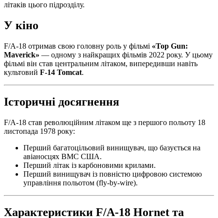
літаків цього підрозділу.
У кіно
F/A-18 отримав свою головну роль у фільмі
«Top Gun:
Maverick»
— одному з найкращих фільмів 2022 року. У цьому
фільмі він став центральним літаком, випередивши навіть
культовий
F-14 Tomcat
.
Історичні досягнення
F/A-18 став революційним літаком ще з першого польоту 18
листопада 1978 року:
Перший багатоцільовий винищувач, що базується на
авіаносцях ВМС США.
Перший літак із карбоновими крилами.
Перший винищувач із повністю цифровою системою
управління польотом (fly-by-wire).
Характеристики F/A-18 Hornet та