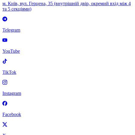
м. Київ, вул. Герцена, 35 (внутрішній двір, окремий вхід між 4
та 5 секціями)
Telegram
YouTube
TikTok
Instagram
Facebook