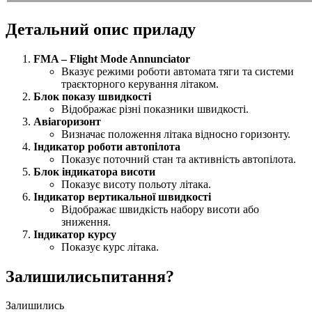
Детальний опис приладу
FMA – Flight Mode Annunciator
Вказує режими роботи автомата тяги та системи
траєкторного керування літаком.
Блок показу швидкості
Відображає різні показники швидкості.
Авіагоризонт
Визначає положення літака відносно горизонту.
Індикатор роботи автопілота
Показує поточний стан та активність автопілота.
Блок індикатора висоти
Показує висоту польоту літака.
Індикатор вертикальної швидкості
Відображає швидкість набору висоти або
зниження.
Індикатор курсу
Показує курс літака.
Залишились
питання?
Залишились