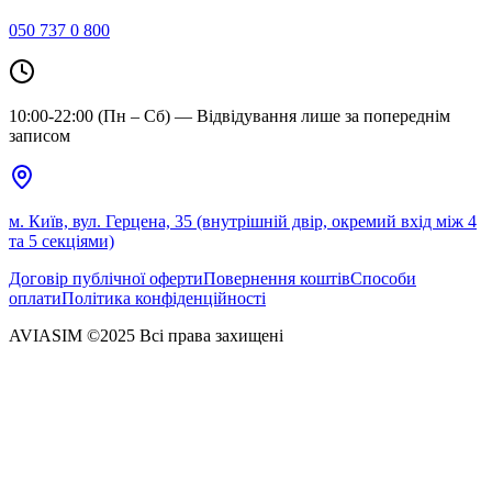
050 737 0 800
10:00-22:00 (Пн – Сб) — Відвідування лише за попереднім
записом
м. Київ, вул. Герцена, 35 (внутрішній двір, окремий вхід між 4
та 5 секціями)
Договір публічної оферти
Повернення коштів
Способи
оплати
Політика конфіденційності
AVIASIM ©2025 Всі права захищені