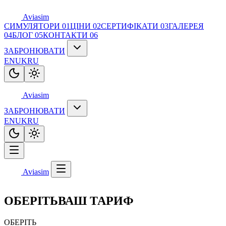
Aviasim
СИМУЛЯТОРИ
01
ЦІНИ
02
СЕРТИФІКАТИ
03
ГАЛЕРЕЯ
04
БЛОГ
05
КОНТАКТИ
06
ЗАБРОНЮВАТИ
EN
UK
RU
Aviasim
ЗАБРОНЮВАТИ
EN
UK
RU
Aviasim
ОБЕРІТЬ
ВАШ ТАРИФ
ОБЕРІТЬ