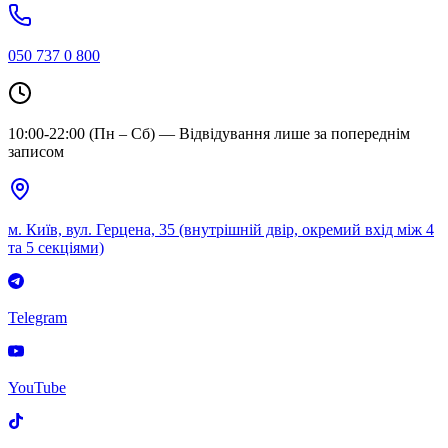
050 737 0 800
10:00-22:00 (Пн – Сб) — Відвідування лише за попереднім
записом
м. Київ, вул. Герцена, 35 (внутрішній двір, окремий вхід між 4
та 5 секціями)
Telegram
YouTube