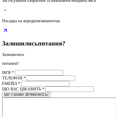
Застосування озброєння та виконання вибраної місії
Посадка на аеродром/авіаносець
Залишились
питання?
Залишились
питання?
ІМ'Я
*
ТЕЛЕФОН
*
ЕМЕЙЛ
*
ЩО ВАС ЦІКАВИТЬ
*
МИ З ВАМИ ЗВ'ЯЖЕМОСЬ!