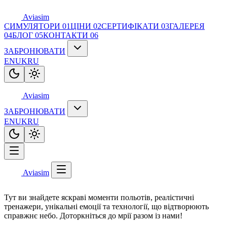
Aviasim
СИМУЛЯТОРИ
01
ЦІНИ
02
СЕРТИФІКАТИ
03
ГАЛЕРЕЯ
04
БЛОГ
05
КОНТАКТИ
06
ЗАБРОНЮВАТИ
EN
UK
RU
Aviasim
ЗАБРОНЮВАТИ
EN
UK
RU
Aviasim
Тут ви знайдете яскраві моменти польотів, реалістичні
тренажери, унікальні емоції та технології, що відтворюють
справжнє небо. Доторкніться до мрії разом із нами!