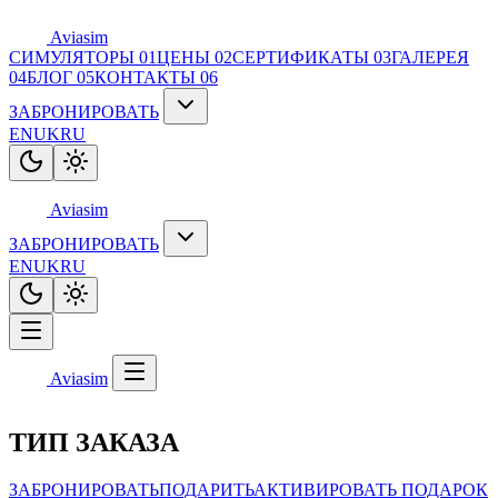
Aviasim
СИМУЛЯТОРЫ
01
ЦЕНЫ
02
СЕРТИФИКАТЫ
03
ГАЛЕРЕЯ
04
БЛОГ
05
КОНТАКТЫ
06
ЗАБРОНИРОВАТЬ
EN
UK
RU
Aviasim
ЗАБРОНИРОВАТЬ
EN
UK
RU
Aviasim
ТИП ЗАКАЗА
ЗАБРОНИРОВАТЬ
ПОДАРИТЬ
АКТИВИРОВАТЬ ПОДАРОК