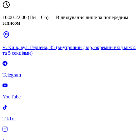
10:00-22:00 (Пн – Сб) — Відвідування лише за попереднім
записом
м. Київ, вул. Герцена, 35 (внутрішній двір, окремий вхід між 4
та 5 секціями)
Telegram
YouTube
TikTok