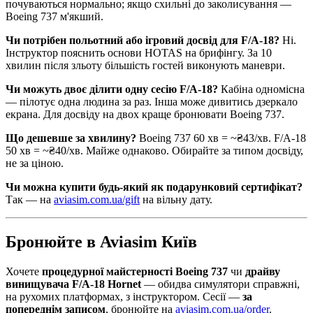
почуваються нормально; якщо схильні до заколисування —
Boeing 737 м'якший.
Чи потрібен польотний або ігровий досвід для F/A-18?
Ні.
Інструктор пояснить основи HOTAS на брифінгу. За 10
хвилин після зльоту більшість гостей виконують маневри.
Чи можуть двоє ділити одну сесію F/A-18?
Кабіна одномісна
— пілотує одна людина за раз. Інша може дивитись дзеркало
екрана. Для досвіду на двох краще бронювати Boeing 737.
Що дешевше за хвилину?
Boeing 737 60 хв = ~₴43/хв. F/A-18
50 хв = ~₴40/хв. Майже однаково. Обирайте за типом досвіду,
не за ціною.
Чи можна купити будь-який як подарунковий сертифікат?
Так — на
aviasim.com.ua/gift
на вільну дату.
Бронюйте в Aviasim Київ
Хочете
процедурної майстерності Boeing 737
чи
драйву
винищувача F/A-18 Hornet
— обидва симулятори справжні,
на рухомих платформах, з інструктором. Сесії —
за
попереднім записом
, бронюйте на
aviasim.com.ua/order
.