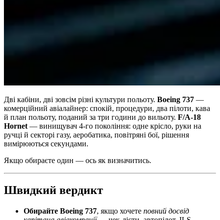
Дві кабіни, дві зовсім різні культури польоту.
Boeing 737
—
комерційний авіалайнер: спокій, процедури, два пілоти, кава
й план польоту, поданий за три години до вильоту.
F/A-18
Hornet
— винищувач 4-го покоління: одне крісло, руки на
ручці й секторі газу, аеробатика, повітряні бої, рішення
вимірюються секундами.
Якщо обираєте один — ось як визначитись.
Швидкий вердикт
Обирайте Boeing 737
, якщо хочете
повний досвід
капітана авіакомпанії
— чек-лісти, автопілот, ILS-