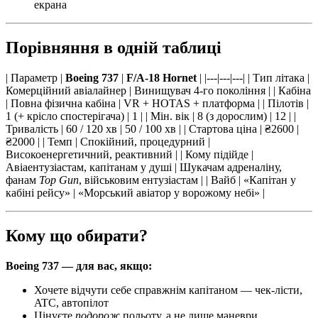
екрана
Порівняння в одній таблиці
| Параметр |
Boeing 737
|
F/A-18 Hornet
| |---|---|---| | Тип літака |
Комерційний авіалайнер | Винищувач 4-го покоління | | Кабіна
| Повна фізична кабіна | VR + HOTAS + платформа | | Пілотів |
1 (+ крісло спостерігача) | 1 | | Мін. вік | 8 (з дорослим) | 12 | |
Тривалість | 60 / 120 хв | 50 / 100 хв | | Стартова ціна | ₴2600 |
₴2000 | | Темп | Спокійний, процедурний |
Високоенергетичний, реактивний | | Кому підійде |
Авіаентузіастам, капітанам у душі | Шукачам адреналіну,
фанам
Top Gun
, військовим ентузіастам | | Вайб | «Капітан у
кабіні рейсу» | «Морський авіатор у ворожому небі» |
Кому що обирати?
Boeing 737 — для вас, якщо:
Хочете відчути себе справжнім капітаном — чек-лісти,
ATC, автопілот
Цінуєте
подорож
польоту, а не лише маневри