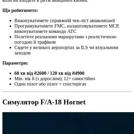
коли ви входите в ритм авіаційної кабіни.
Що робитимете:
Виконуватимете справжній чек-ліст авіакомпанії
Програмуватимете FMC, налаштовуватимете MCP,
виконуватимете команди ATC
Полетите реальними маршрутами з реалістичною
погодою й трафіком
Сядете у великих аеропортах за ILS чи візуальним
заходом
Параметри:
60 хв від ₴2600 / 120 хв від ₴4900
Мін. вік 8 (з дорослим); 12+ самостійно
Один пілот або пілот + спостерігач
Симулятор F/A-18 Hornet