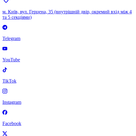
м. Київ, вул. Герцена, 35 (внутрішній двір, окремий вхід між 4
та 5 секціями)
Telegram
YouTube
TikTok
Instagram
Facebook