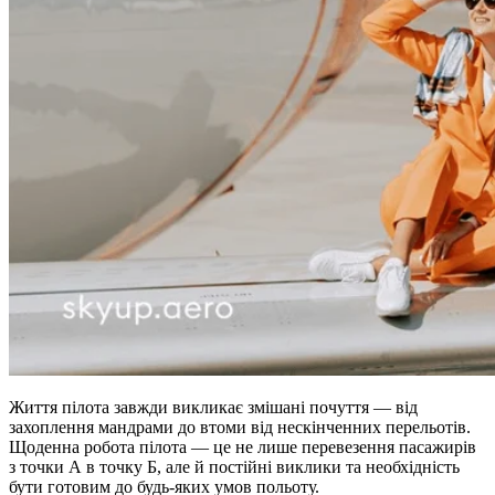
Життя пілота завжди викликає змішані почуття — від
захоплення мандрами до втоми від нескінченних перельотів.
Щоденна робота пілота — це не лише перевезення пасажирів
з точки А в точку Б, але й постійні виклики та необхідність
бути готовим до будь-яких умов польоту.