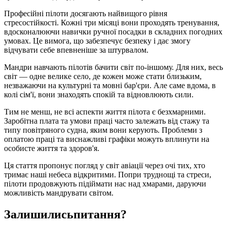
Професійні пілоти досягають найвищого рівня
стресостійкості. Кожні три місяці вони проходять тренування,
вдосконалюючи навички ручної посадки в складних погодних
умовах. Це вимога, що забезпечує безпеку і дає змогу
відчувати себе впевненіше за штурвалом.
Мандри навчають пілотів бачити світ по-іншому. Для них, весь
світ — одне велике село, де кожен може стати близьким,
незважаючи на культурні та мовні бар'єри. Але саме вдома, в
колі сім'ї, вони знаходять спокій та відновлюють сили.
Тим не менш, не всі аспекти життя пілота є безхмарними.
Заробітна плата та умови праці часто залежать від стажу та
типу повітряного судна, яким вони керують. Проблеми з
оплатою праці та виснажливі графіки можуть вплинути на
особисте життя та здоров'я.
Ця стаття пропонує погляд у світ авіації через очі тих, хто
тримає наші небеса відкритими. Попри труднощі та стреси,
пілоти продовжують підіймати нас над хмарами, даруючи
можливість мандрувати світом.
Залишились
питання?