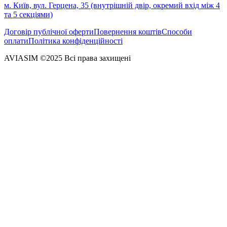
м. Київ, вул. Герцена, 35 (внутрішній двір, окремий вхід між 4
та 5 секціями)
Договір публічної оферти
Повернення коштів
Способи
оплати
Політика конфіденційності
AVIASIM ©2025 Всі права захищені