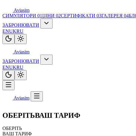
Aviasim
СИМУЛЯТОРИ
01
ЦІНИ
02
СЕРТИФІКАТИ
03
ГАЛЕРЕЯ
04
БЛ
ЗАБРОНЮВАТИ
EN
UK
RU
Aviasim
ЗАБРОНЮВАТИ
EN
UK
RU
Aviasim
ОБЕРІТЬ
ВАШ ТАРИФ
ОБЕРІТЬ
ВАШ ТАРИФ