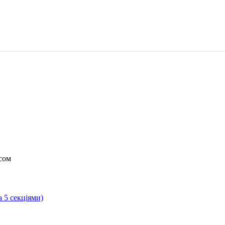
сом
а 5 секціями)