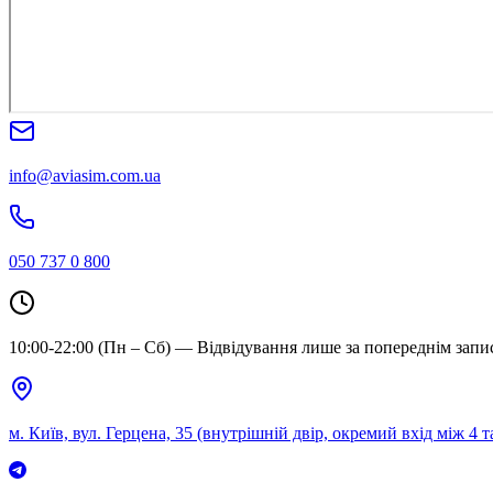
info@aviasim.com.ua
050 737 0 800
10:00-22:00 (Пн – Сб) — Відвідування лише за попереднім запи
м. Київ, вул. Герцена, 35 (внутрішній двір, окремий вхід між 4 т