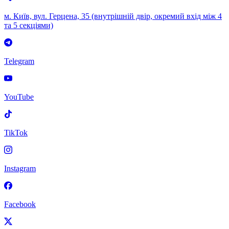
м. Київ, вул. Герцена, 35 (внутрішній двір, окремий вхід між 4
та 5 секціями)
Telegram
YouTube
TikTok
Instagram
Facebook