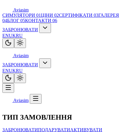
Aviasim
СИМУЛЯТОРИ
01
ЦІНИ
02
СЕРТИФІКАТИ
03
ГАЛЕРЕЯ
04
БЛОГ
05
КОНТАКТИ
06
ЗАБРОНЮВАТИ
EN
UK
RU
Aviasim
ЗАБРОНЮВАТИ
EN
UK
RU
Aviasim
ТИП ЗАМОВЛЕННЯ
ЗАБРОНЮВАТИ
ПОДАРУВАТИ
АКТИВУВАТИ