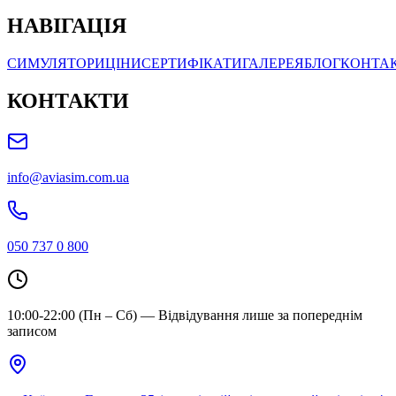
НАВІГАЦІЯ
СИМУЛЯТОРИ
ЦІНИ
СЕРТИФІКАТИ
ГАЛЕРЕЯ
БЛОГ
КОНТА
КОНТАКТИ
info@aviasim.com.ua
050 737 0 800
10:00-22:00 (Пн – Сб) — Відвідування лише за попереднім
записом