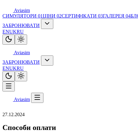
Aviasim
СИМУЛЯТОРИ
01
ЦІНИ
02
СЕРТИФІКАТИ
03
ГАЛЕРЕЯ
04
БЛ
ЗАБРОНЮВАТИ
EN
UK
RU
Aviasim
ЗАБРОНЮВАТИ
EN
UK
RU
Aviasim
27.12.2024
Способи оплати