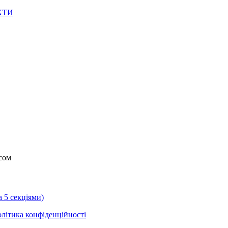
КТИ
сом
а 5 секціями)
літика конфіденційності