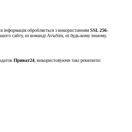
ся інформація обробляється з використанням
SSL 256-
ашого сайту, ні команді AviaSim, ні будь-кому іншому.
одаток
Приват24
, використовуючи такі реквізити: