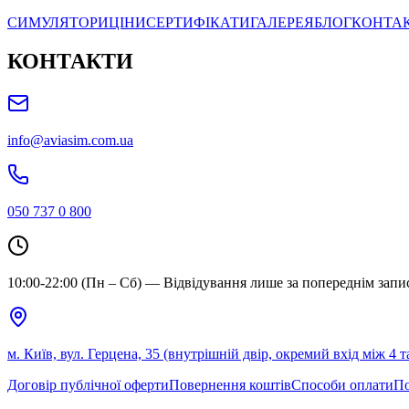
СИМУЛЯТОРИ
ЦІНИ
СЕРТИФІКАТИ
ГАЛЕРЕЯ
БЛОГ
КОНТА
КОНТАКТИ
info@aviasim.com.ua
050 737 0 800
10:00-22:00 (Пн – Сб) — Відвідування лише за попереднім запи
м. Київ, вул. Герцена, 35 (внутрішній двір, окремий вхід між 4 т
Договір публічної оферти
Повернення коштів
Способи оплати
По