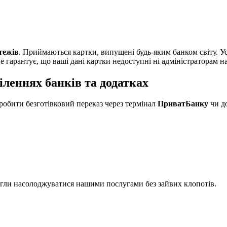
тежів
. Приймаються картки, випущені будь-яким банком світу. У
Це гарантує, що ваші дані картки недоступні ні адміністраторам н
іленнях банків та додатках
зробити безготівковий переказ через термінал
ПриватБанку
чи д
могли насолоджуватися нашими послугами без зайвих клопотів.