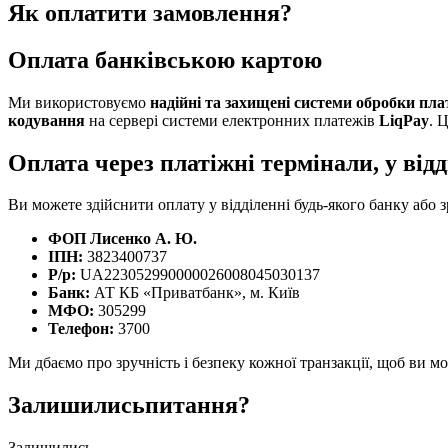
Як оплатити замовлення?
Оплата банківською картою
Ми використовуємо
надійні та захищені системи обробки пла
кодування
на сервері системи електронних платежів
LiqPay
. 
Оплата через платіжні термінали, у відд
Ви можете здійснити оплату у відділенні будь-якого банку або 
ФОП Лисенко A. Ю.
ІПН:
3823400737
Р/р:
UA223052990000026008045030137
Банк:
АТ КБ «Приватбанк», м. Київ
МФО:
305299
Телефон:
3700
Ми дбаємо про зручність і безпеку кожної транзакції, щоб ви 
Залишились
питання?
Залишились