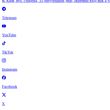
м. Київ, вул. Герцена, 35 (внутрішній двір, окремий вхід між 4 т
Telegram
YouTube
TikTok
Instagram
Facebook
X