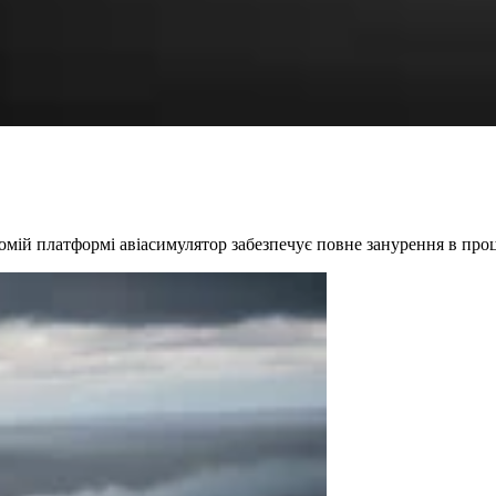
омій платформі авіасимулятор забезпечує повне занурення в проц