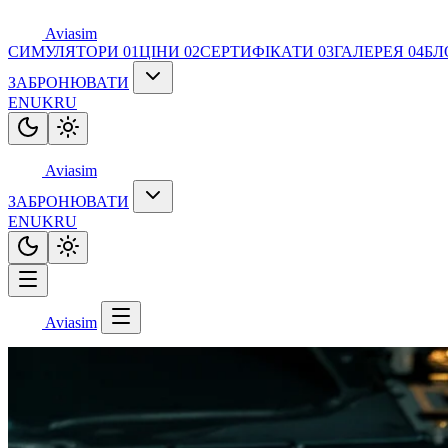
Aviasim
СИМУЛЯТОРИ
01
ЦІНИ
02
СЕРТИФІКАТИ
03
ГАЛЕРЕЯ
04
БЛ
ЗАБРОНЮВАТИ
EN
UK
RU
Aviasim
ЗАБРОНЮВАТИ
EN
UK
RU
Aviasim