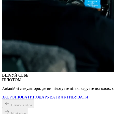
ВІДЧУЙ СЕБЕ
ПІЛОТОМ
Авіаційні симулятори, де ви пілотуєте літак, керуєте погодою,
ЗАБРОНЮВАТИ
ПОДАРУВАТИ
АКТИВУВАТИ
Previous slide
Next slide