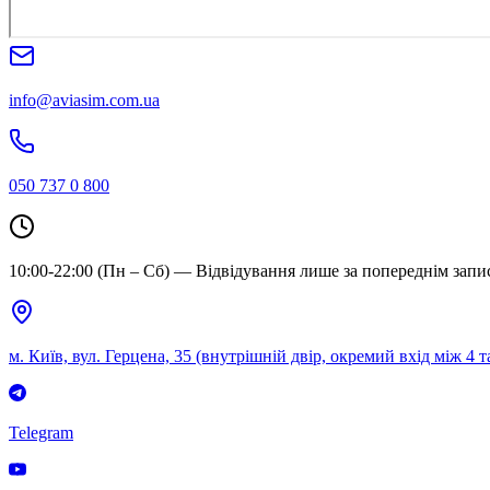
info@aviasim.com.ua
050 737 0 800
10:00-22:00 (Пн – Сб) — Відвідування лише за попереднім запи
м. Київ, вул. Герцена, 35 (внутрішній двір, окремий вхід між 4 т
Telegram