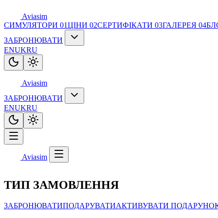
Aviasim
СИМУЛЯТОРИ
01
ЦІНИ
02
СЕРТИФІКАТИ
03
ГАЛЕРЕЯ
04
БЛ
ЗАБРОНЮВАТИ
EN
UK
RU
Aviasim
ЗАБРОНЮВАТИ
EN
UK
RU
Aviasim
ТИП ЗАМОВЛЕННЯ
ЗАБРОНЮВАТИ
ПОДАРУВАТИ
АКТИВУВАТИ ПОДАРУНО