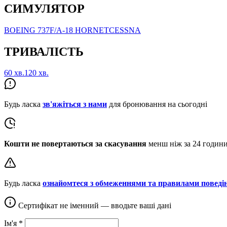
СИМУЛЯТОР
BOEING 737
F/A-18 HORNET
CESSNA
ТРИВАЛІСТЬ
60 хв.
120 хв.
Будь ласка
зв'яжіться з нами
для бронювання на сьогодні
Кошти не повертаються за скасування
менш ніж за 24 години
Будь ласка
ознайомтеся з обмеженнями та правилами поведі
Сертифікат не іменний — вводьте ваші дані
Ім'я
*