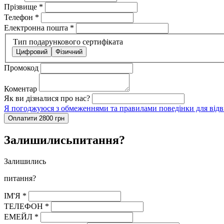
Прізвище
*
Телефон
*
Електронна пошта
*
Тип подарункового сертифіката
Цифровий
Фізичний
Промокод
Коментар
Як ви дізналися про нас?
Я погоджуюся з обмеженнями та правилами поведінки для відві
Оплатити 2800 грн
Залишились
питання?
Залишились
питання?
ІМ'Я
*
ТЕЛЕФОН
*
ЕМЕЙЛ
*