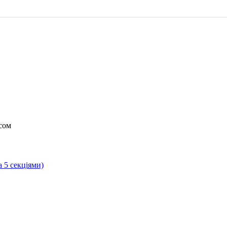
сом
а 5 секціями)