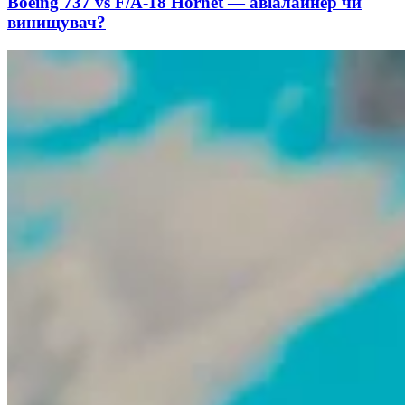
Boeing 737 vs F/A-18 Hornet — авіалайнер чи
винищувач?