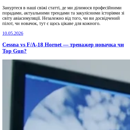
Зануртеся в наші свіжі статті, де ми ділимося професійними
порадами, актуальними трендами та закулісними історіями зі
світу авіасимуляції. Незалежно від того, чи ви досвідчений
пілот, чи новачок, тут є щось цікаве для кожного.
10.05.2026
Cessna vs F/A-18 Hornet — тренажер новачка чи
Top Gun?