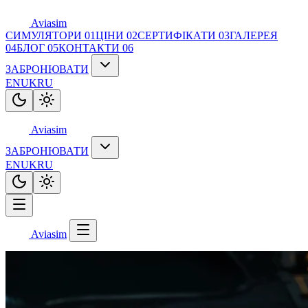
Aviasim
СИМУЛЯТОРИ
01
ЦІНИ
02
СЕРТИФІКАТИ
03
ГАЛЕРЕЯ
04
БЛОГ
05
КОНТАКТИ
06
ЗАБРОНЮВАТИ
EN
UK
RU
Aviasim
ЗАБРОНЮВАТИ
EN
UK
RU
Aviasim