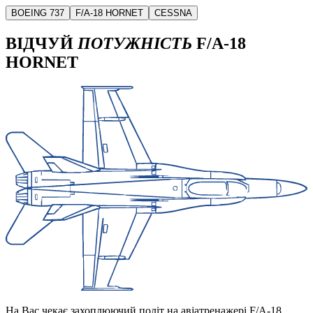
BOEING 737
F/A-18 HORNET
CESSNA
ВІДЧУЙ
ПОТУЖНІСТЬ
F/A-18
HORNET
На Вас чекає захоплюючий політ на авіатренажері F/A-18