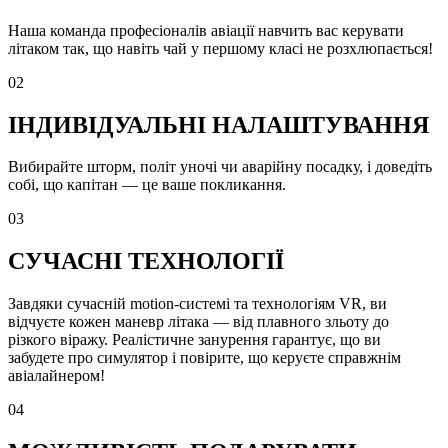
Наша команда професіоналів авіації навчить вас керувати
літаком так, що навіть чай у першому класі не розхлюпається!
02
ІНДИВІДУАЛЬНІ НАЛАШТУВАННЯ
Вибирайте шторм, політ уночі чи аварійну посадку, і доведіть
собі, що капітан — це ваше покликання.
03
СУЧАСНІ ТЕХНОЛОГІЇ
Завдяки сучасній motion-системі та технологіям VR, ви
відчуєте кожен маневр літака — від плавного зльоту до
різкого віражу. Реалістичне занурення гарантує, що ви
забудете про симулятор і повірите, що керуєте справжнім
авіалайнером!
04