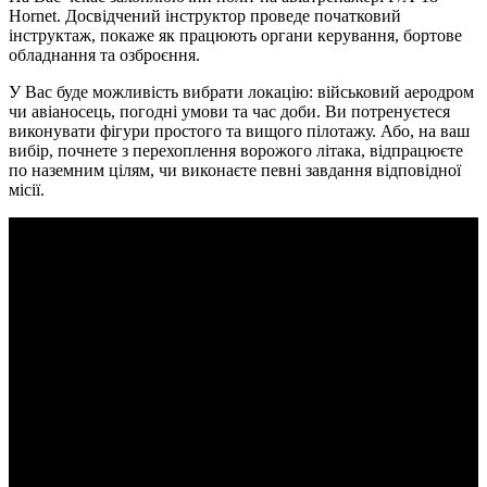
Hornet. Досвідчений інструктор проведе початковий
інструктаж, покаже як працюють органи керування, бортове
обладнання та озброєння.
У Вас буде можливість вибрати локацію: військовий аеродром
чи авіаносець, погодні умови та час доби. Ви потренуєтеся
виконувати фігури простого та вищого пілотажу. Або, на ваш
вибір, почнете з перехоплення ворожого літака, відпрацюєте
по наземним цілям, чи виконаєте певні завдання відповідної
місії.