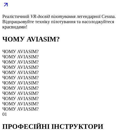
Реалістичний
VR-досвід пілотування
легендарної Cessna.
Відпрацьовуйте техніку пілотування та насолоджуйтеся
краєвидами!
ЧОМУ AVIASIM?
ЧОМУ AVIASIM?
ЧОМУ AVIASIM?
ЧОМУ AVIASIM?
ЧОМУ AVIASIM?
ЧОМУ AVIASIM?
ЧОМУ AVIASIM?
ЧОМУ AVIASIM?
ЧОМУ AVIASIM?
ЧОМУ AVIASIM?
ЧОМУ AVIASIM?
ЧОМУ AVIASIM?
ЧОМУ AVIASIM?
01
ПРОФЕСІЙНІ ІНСТРУКТОРИ